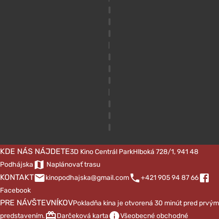
KDE NÁS NÁJDETE
3D Kino Centrál Park
Hlboká 728/1, 941 48
Podhájska
Naplánovať trasu
KONTAKT
kinopodhajska@gmail.com
+421 905 94 87 66
Facebook
PRE NÁVŠTEVNÍKOV
Pokladňa kina je otvorená 30 minút pred prvým
predstavením.
Darčeková karta
Všeobecné obchodné