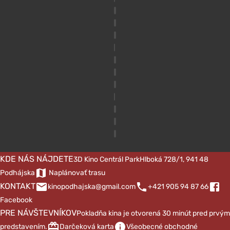
KDE NÁS NÁJDETE
3D Kino Centrál Park
Hlboká 728/1, 941 48
Podhájska
Naplánovať trasu
KONTAKT
kinopodhajska@gmail.com
+421 905 94 87 66
Facebook
PRE NÁVŠTEVNÍKOV
Pokladňa kina je otvorená 30 minút pred prvým
predstavením.
Darčeková karta
Všeobecné obchodné